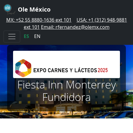
Ole México
MX: +52 55 8880-1636 ext 101
|
USA: +1 (312) 948-9881
ext 101
Email: rfernandez@olemx.com
ES
|
EN
Fiesta Inn Monterrey
Fundidora