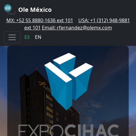
Ole México
MX: +52 55 8880-1636 ext 101
|
USA: +1 (312) 948-9881
ext 101
Email: rfernandez@olemx.com
ES
|
EN