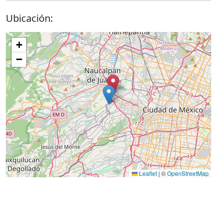
Ubicación:
+
−
Leaflet
|
©
OpenStreetMap