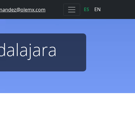
ES
|
EN
ernandez@olemx.com
alajara