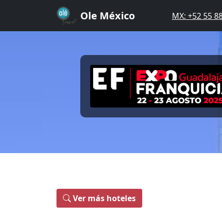
Ole México
MX: +52 55 8
Ver más hoteles