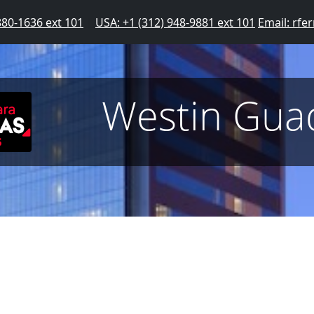
880-1636 ext 101
|
USA: +1 (312) 948-9881 ext 101
Email: rf
Westin Guad