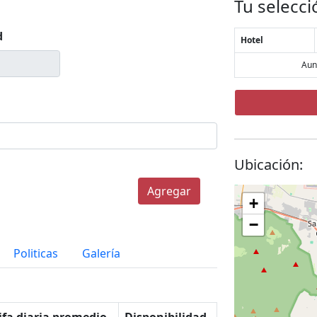
Tu selecci
d
Hotel
Aun
Ubicación:
Agregar
+
−
Politicas
Galería