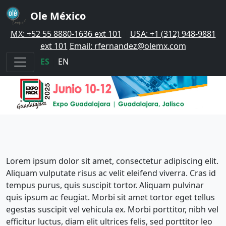
Ole México
MX: +52 55 8880-1636 ext 101
|
USA: +1 (312) 948-9881
ext 101
Email: rfernandez@olemx.com
ES
|
EN
Lorem ipsum dolor sit amet, consectetur adipiscing elit.
Aliquam vulputate risus ac velit eleifend viverra. Cras id
tempus purus, quis suscipit tortor. Aliquam pulvinar
quis ipsum ac feugiat. Morbi sit amet tortor eget tellus
egestas suscipit vel vehicula ex. Morbi porttitor, nibh vel
efficitur luctus, diam elit ultrices felis, sed porttitor leo