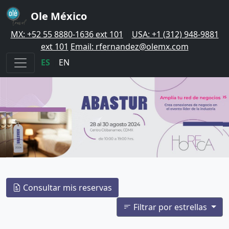
Ole México
MX: +52 55 8880-1636 ext 101
|
USA: +1 (312) 948-9881
ext 101
Email: rfernandez@olemx.com
ES
|
EN
Consultar mis reservas
Filtrar por estrellas