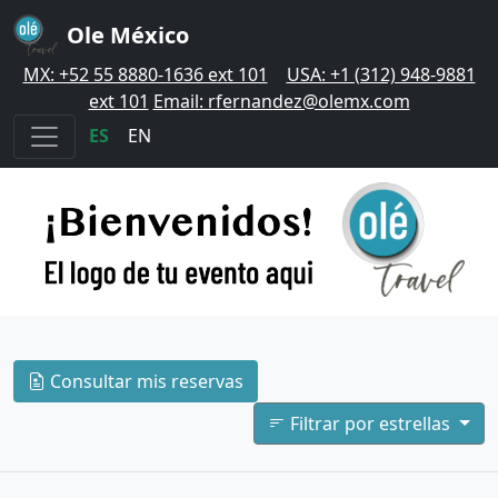
Ole México
MX: +52 55 8880-1636 ext 101
|
USA: +1 (312) 948-9881
ext 101
Email: rfernandez@olemx.com
ES
|
EN
Consultar mis reservas
Filtrar por estrellas