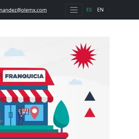
ES
|
EN
ernandez@olemx.com