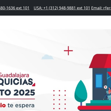
880-1636 ext 101
|
USA: +1 (312) 948-9881 ext 101
Email: rf