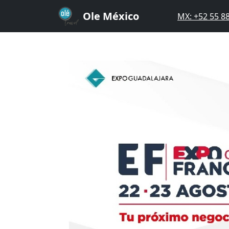
Ole México
MX: +52 55 8