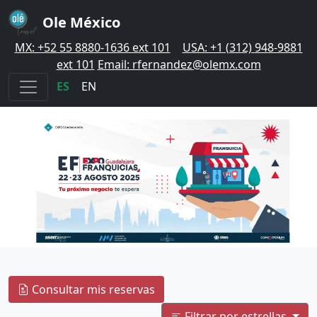
Ole México
MX: +52 55 8880-1636 ext 101
|
USA: +1 (312) 948-9881
ext 101
Email: rfernandez@olemx.com
ES
|
EN
Consultar mis reservas
Filtrar por estrellas